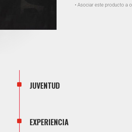
• Asociar este producto a o
^
JUVENTUD
S
^
EXPERIENCIA