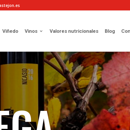
astejon.es
Viñedo
Vinos
Valores nutricionales
Blog
Con
EGA