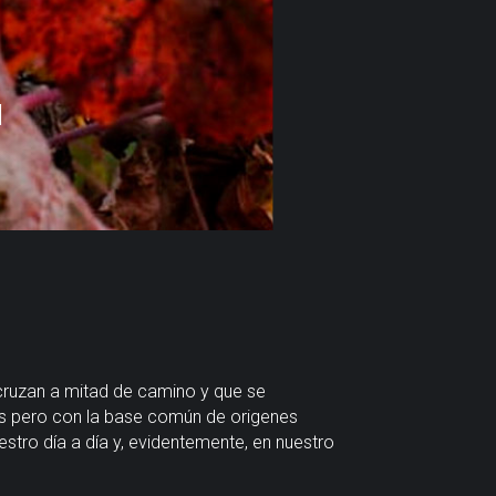
l
 cruzan a mitad de camino y que se
es pero con la base común de origenes
stro día a día y, evidentemente, en nuestro