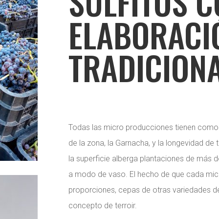
SULFITOS C
ELABORACI
TRADICION
Todas las micro producciones tienen como 
de la zona, la Garnacha, y la longevidad de 
la superficie alberga plantaciones de más d
a modo de vaso. El hecho de que cada mic
proporciones, cepas de otras variedades d
concepto de terroir.