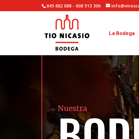
645 882 088
-
608 513 306
info@vinosc
La Bodega
BOD
Nuestra