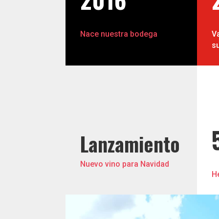
Nace nuestra bodega
V
su
Lanzamiento
Nuevo vino para Navidad
H