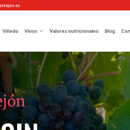
astejon.es
Viñedo
Vinos
Valores nutricionales
Blog
Con
ejón