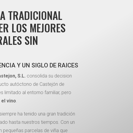
A TRADICIONAL
ER LOS MEJORES
RALES SIN
ENCIA Y UN SIGLO DE RAICES
stejon, S.L.
consolida su decision
ducto autóctono de Castejón de
 limitado al entorno familiar, pero
:
el vino
.
siempre ha tenido una gran tradición
urado hasta nuestros tiempos. Con un
on pequeñas parcelas de viña que