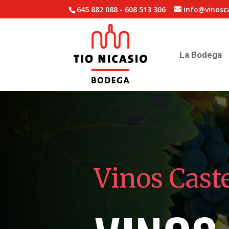
645 882 088
-
608 513 306
info@vinosc
La Bodega
Vinos Cast