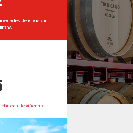
ariedades de vinos sin
lfitos
5
ectáreas de viñedos