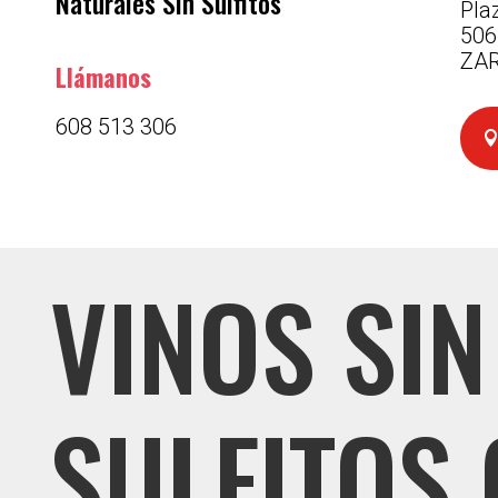
Naturales Sin Sulfitos
Pla
506
ZA
Llámanos
608 513 306
VINOS SIN
SULFITOS