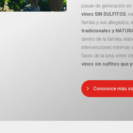
pasan de generación en 
vinos SIN SULFITOS
, n
familia y sus allegados,
tradicionales y NATUR
dentro de la familia, el
intervenciones mínimas 
fases de la luna, entre 
vinos sin sulfitos que
Cononoce más so