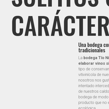
CARÁCTE
Una bodega con 
tradicionales
La
bodega Tío N
elaborar vinos si
tipo de conservan
vitivinícola de nu
nosotros nos gust
intentado interce
de nuestros cald
bodega de modo ec
producto que no es
ecológica.