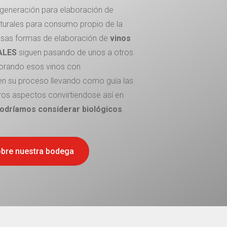
generación para elaboración de
aturales para consumo propio de la
 esas formas de elaboración de
vinos
ALES
siguen pasando de unos a otros
aborando esos vinos con
en su proceso llevando como guía las
otros aspectos convirtiendose así en
 podríamos considerar biológicos
.
bre nuestra bodega