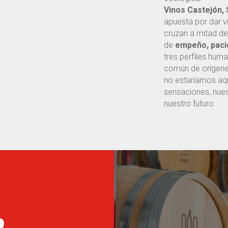
Vinos Castejón, 
apuesta por dar 
cruzan a mitad d
de
empeño, paci
tres perfiles hum
común de orígenes
no estaríamos aqu
sensaciones, nues
nuestro futuro.
2