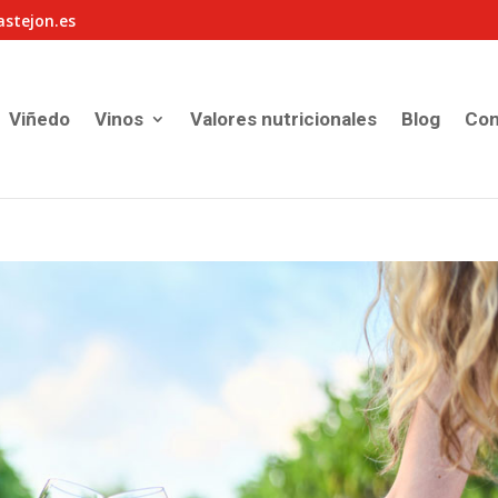
astejon.es
Viñedo
Vinos
Valores nutricionales
Blog
Con