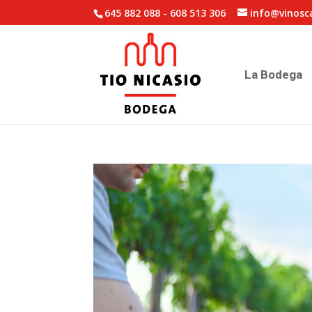
645 882 088
-
608 513 306
info@vinosc
La Bodega